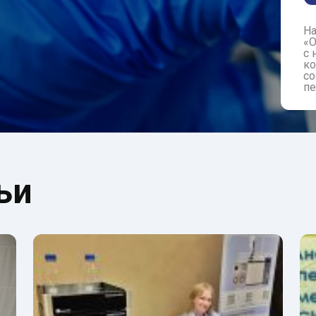
​Н
«О
с 
ко
со
пе
ьи