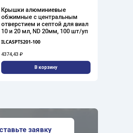
Крышки алюминиевые
Крышк
обжимные с центральным
c цен
отверстием и септой для виал
септой
10 и 20 мл, ND 20мм, 100 шт/уп
20мм, 
ILCASPTS201-100
ILCAM20
4374,43
₽
4501,80
В корзину
ставьте заявку