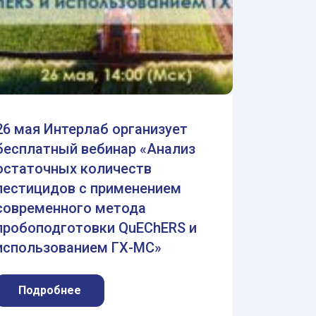
26 мая Интерлаб организует
бесплатный вебинар «Анализ
остаточных количеств
пестицидов с применением
современного метода
пробоподготовки QuEChERS и
использованием ГХ-МС»
Подробнее