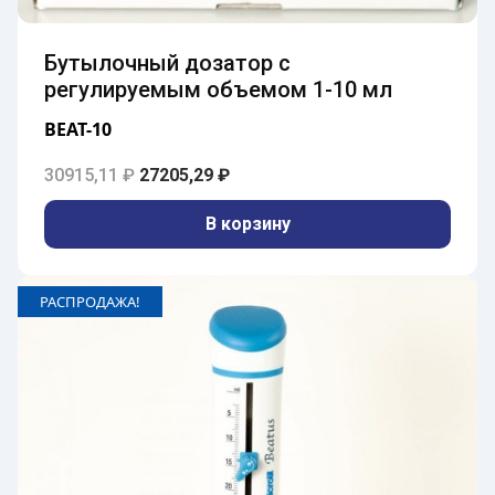
Бутылочный дозатор с
регулируемым объемом 1-10 мл
BEAT-10
Первоначальная цена составляла 30915,1
Текущая цена: 27205,29 ₽.
30915,11
₽
27205,29
₽
В корзину
РАСПРОДАЖА!