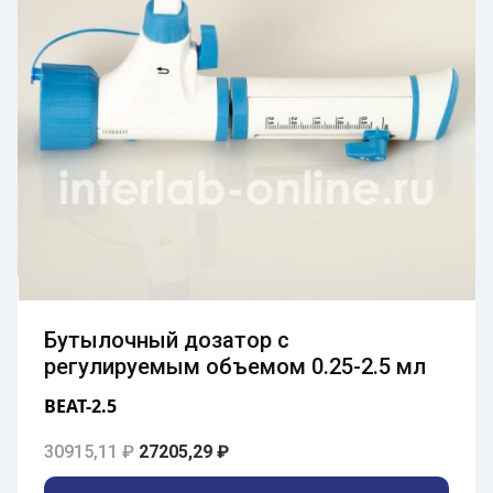
Бутылочный дозатор с
регулируемым объемом 0.25-2.5 мл
BEAT-2.5
Первоначальная цена составляла 30915,1
Текущая цена: 27205,29 ₽.
30915,11
₽
27205,29
₽