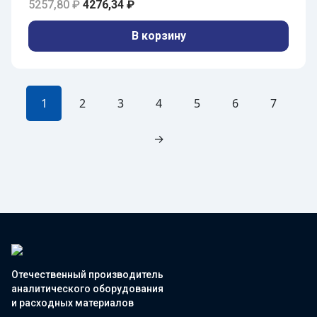
Первоначальная цена составляла 5257,80 
Текущая цена: 4276,34 ₽.
5257,80
₽
4276,34
₽
В корзину
1
2
3
4
5
6
7
→
Отечественный производитель
аналитического оборудования
и расходных материалов