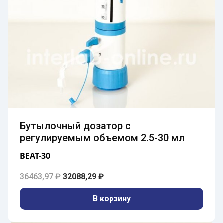
Бутылочный дозатор с
регулируемым объемом 2.5-30 мл
BEAT-30
Первоначальная цена составляла 36463,9
Текущая цена: 32088,29 ₽.
36463,97
₽
32088,29
₽
В корзину