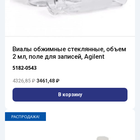
Виалы обжимные стеклянные, объем
2 мл, поле для записей, Agilent
5182-0543
Первоначальная цена составляла 4326,85 
Текущая цена: 3461,48 ₽.
4326,85
₽
3461,48
₽
В корзину
РАСПРОДАЖА!