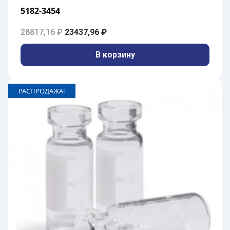
5182-3454
Первоначальная цена составляла 28817,1
Текущая цена: 23437,96 ₽.
28817,16
₽
23437,96
₽
В корзину
РАСПРОДАЖА!