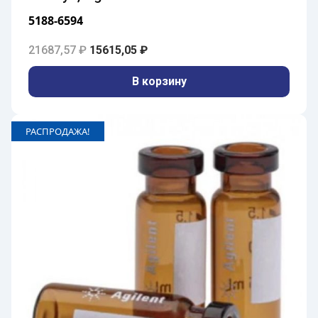
5188-6594
Первоначальная цена составляла 21687,5
Текущая цена: 15615,05 ₽.
21687,57
₽
15615,05
₽
В корзину
РАСПРОДАЖА!