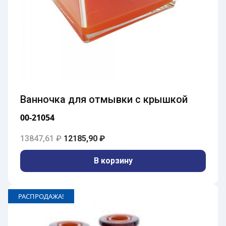
Ванночка для отмывки с крышкой
00-21054
Первоначальная цена составляла 13847,6
Текущая цена: 12185,90 ₽.
13847,61
₽
12185,90
₽
В корзину
РАСПРОДАЖА!