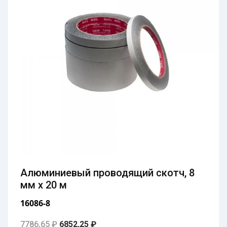
Алюминиевый проводящий скотч, 8
мм х 20 м
16086-8
Первоначальная цена составляла 7786,65 
Текущая цена: 6852,25 ₽.
7786,65
₽
6852,25
₽