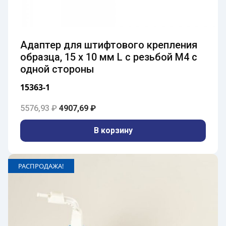
Адаптер для штифтового крепления
образца, 15 x 10 мм L с резьбой M4 с
одной стороны
15363-1
Первоначальная цена составляла 5576,93 
Текущая цена: 4907,69 ₽.
5576,93
₽
4907,69
₽
В корзину
РАСПРОДАЖА!