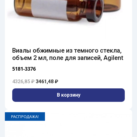
Виалы обжимные из темного стекла,
объем 2 мл, поле для записей, Agilent
5181-3376
Первоначальная цена составляла 4326,85 
Текущая цена: 3461,48 ₽.
4326,85
₽
3461,48
₽
В корзину
РАСПРОДАЖА!