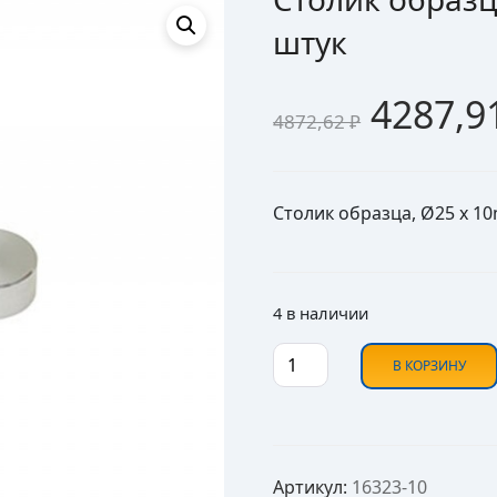
штук
Первон
4287,9
4872,62
₽
Столик образца, Ø25 x 10
4 в наличии
Количество товара Стол
В КОРЗИНУ
Артикул:
16323-10