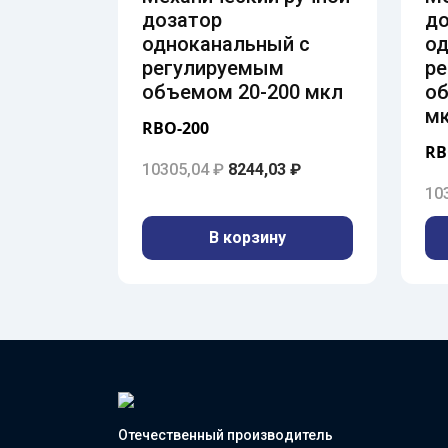
дозатор
до
одноканальный с
од
регулируемым
р
объемом 20-200 мкл
об
м
RBO-200
RB
Первоначальная цена состав
Текущая цена: 8244
10305,04
₽
8244,03
₽
10
В корзину
Отечественный производитель