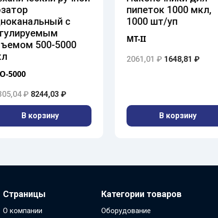
затор
пипеток 1000 мкл,
ноканальный с
1000 шт/уп
егулируемым
MT-II
ъемом 500-5000
кл
Первоначальна
Теку
2061,01
₽
1648,81
₽
O-5000
ляла 10305,04 ₽.
,03 ₽.
Первоначальная цена составляла 10305,04 ₽.
Текущая цена: 8244,03 ₽.
305,04
₽
8244,03
₽
В корзину
В корзину
Страницы
Категории товаров
О компании
Оборудование