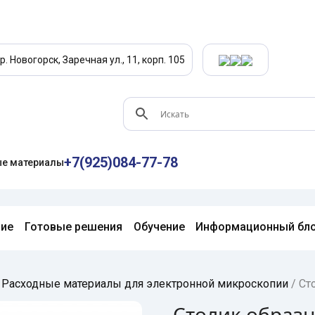
р. Новогорск, Заречная ул., 11, корп. 105
+7(925)084-77-78
е материалы
ние
Готовые решения
Обучение
Информационный бл
/
Расходные материалы для электронной микроскопии
/
Ст
Столик образц