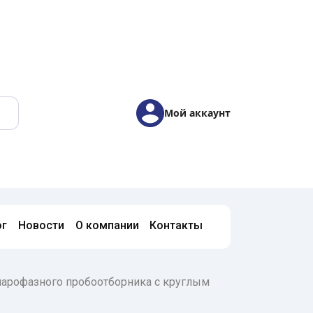
Мой аккаунт
ог
Новости
О компании
Контакты
арофазного пробоотборника с круглым