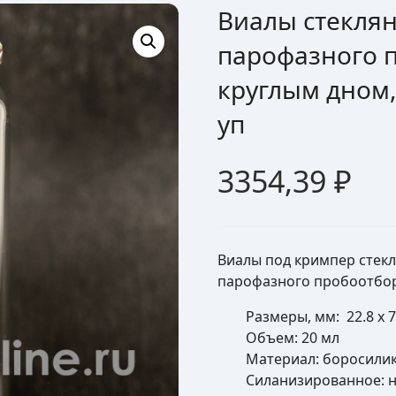
Виалы стекля
парофазного 
круглым дном,
уп
3354,39
₽
Виалы под кримпер стекл
парофазного пробоотбор
Размеры, мм: 22.8 x 
Объем: 20 мл
Материал: боросилик
Силанизированное: 