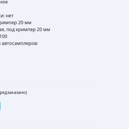
чное
и: нет
кримпер 20 мм
я, под кримпер 20 мм
100
 автосамплеров:
предзаказано)
лы стеклянные обжимные для парофазного пробоотб